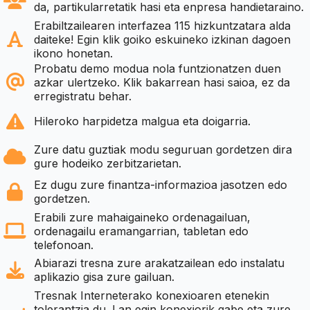
da, partikularretatik hasi eta enpresa handietaraino.
Erabiltzailearen interfazea 115 hizkuntzatara alda
daiteke! Egin klik goiko eskuineko izkinan dagoen
ikono honetan.
Probatu demo modua nola funtzionatzen duen
azkar ulertzeko. Klik bakarrean hasi saioa, ez da
erregistratu behar.
Hileroko harpidetza malgua eta doigarria.
Zure datu guztiak modu seguruan gordetzen dira
gure hodeiko zerbitzarietan.
Ez dugu zure finantza-informazioa jasotzen edo
gordetzen.
Erabili zure mahaigaineko ordenagailuan,
ordenagailu eramangarrian, tabletan edo
telefonoan.
Abiarazi tresna zure arakatzailean edo instalatu
aplikazio gisa zure gailuan.
Tresnak Interneterako konexioaren etenekin
tolerantzia du. Lan egin konexiorik gabe eta zure