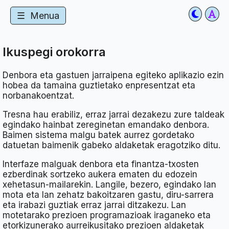
☰
Menua
Ikuspegi orokorra
Denbora eta gastuen jarraipena egiteko aplikazio ezin
hobea da tamaina guztietako enpresentzat eta
norbanakoentzat.
Tresna hau erabiliz, erraz jarrai dezakezu zure taldeak
egindako hainbat zereginetan emandako denbora.
Baimen sistema malgu batek aurrez gordetako
datuetan baimenik gabeko aldaketak eragotziko ditu.
Interfaze malguak denbora eta finantza-txosten
ezberdinak sortzeko aukera ematen du edozein
xehetasun-mailarekin. Langile, bezero, egindako lan
mota eta lan zehatz bakoitzaren gastu, diru-sarrera
eta irabazi guztiak erraz jarrai ditzakezu. Lan
motetarako prezioen programazioak iraganeko eta
etorkizunerako aurreikusitako prezioen aldaketak