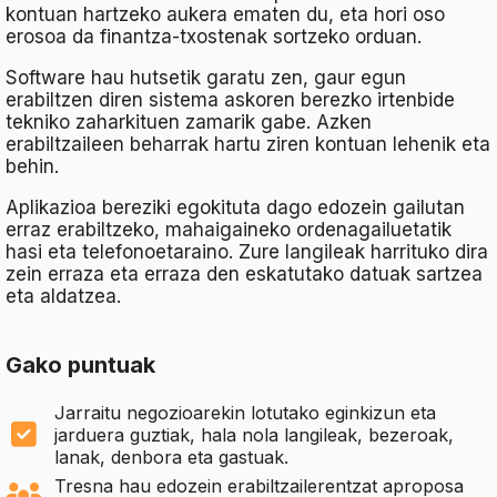
kontuan hartzeko aukera ematen du, eta hori oso
erosoa da finantza-txostenak sortzeko orduan.
Software hau hutsetik garatu zen, gaur egun
erabiltzen diren sistema askoren berezko irtenbide
tekniko zaharkituen zamarik gabe. Azken
erabiltzaileen beharrak hartu ziren kontuan lehenik eta
behin.
Aplikazioa bereziki egokituta dago edozein gailutan
erraz erabiltzeko, mahaigaineko ordenagailuetatik
hasi eta telefonoetaraino. Zure langileak harrituko dira
zein erraza eta erraza den eskatutako datuak sartzea
eta aldatzea.
Gako puntuak
Jarraitu negozioarekin lotutako eginkizun eta
jarduera guztiak, hala nola langileak, bezeroak,
lanak, denbora eta gastuak.
Tresna hau edozein erabiltzailerentzat aproposa